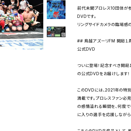
前代未聞プロレス10団体が
DVDです。
リングサイドカメラの臨場感
## 鳥越アズーリFM 開局
公式DVD
ついに登場！記念すべき開局
の公式DVDをお届けします！
このDVDには、2021年の
満載です。プロレスファン必
の感情溢れる瞬間を、何度で
に入りの選手を応援しながら
こちらのDVD生産品として、