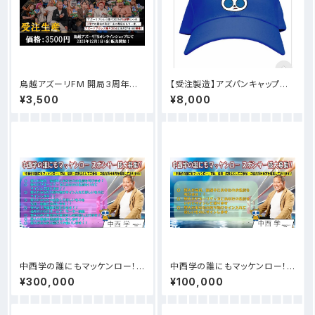
鳥越アズーリFM 開局3周年記
【受注製造】アズパンキャップ
念大会 アズーリプロレス祭り 公
少しお時間もらいます！
¥3,500
¥8,000
式DVD
中西学の誰にもマッケンロー！
中西学の誰にもマッケンロー！ス
番組スポンサー募集【特大☆中
ポンサー様【マッケンロープラ
¥300,000
¥100,000
西ジャーマンプラン】
ン】