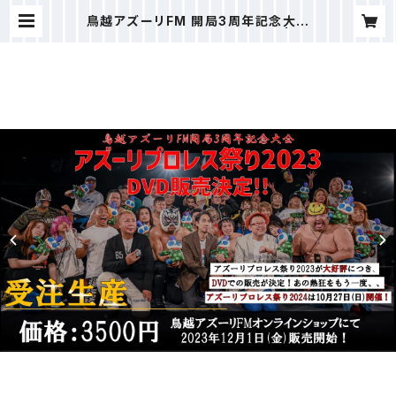
鳥越アズーリFM 開局3周年記念大会
アズーリプロレス祭り 公式DVD | 鳥
越アズーリFM 公式オンラインストア