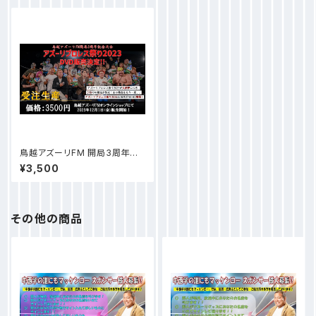
鳥越アズーリFM 開局3周年記
念大会 アズーリプロレス祭り 公
¥3,500
式DVD
その他の商品