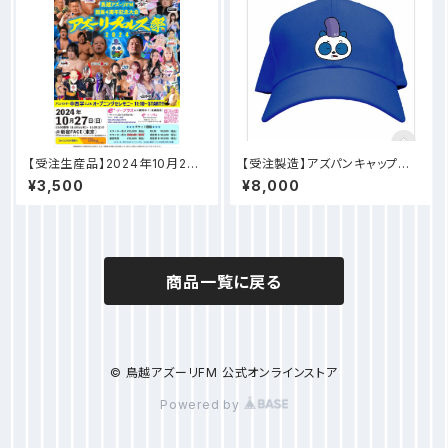
【受注生産品】2024年10月27
【受注製造】アズパンキャップ
日鳥越アズーリFM開局4周年記
少しお時間もらいます！
¥3,500
¥8,000
念大会 アズーリプロレス祭DV
D
商品一覧に戻る
© 鳥越アズーリFM 公式オンラインストア
Powered by