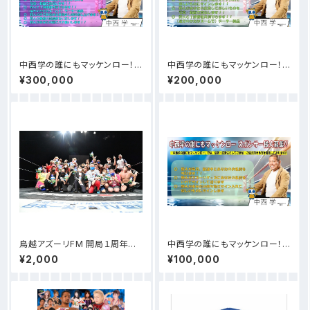
中西学の誰にもマッケンロー！
中西学の誰にもマッケンロー！ス
番組スポンサー募集【特大☆中
ポンサー様【野人ダンスラリアッ
¥300,000
¥200,000
西ジャーマンプラン】
トプラン 】
鳥越アズーリFM 開局１周年記
中西学の誰にもマッケンロー！ス
念大会 アズーリプロレス祭り 公
ポンサー様【マッケンロープラ
¥2,000
¥100,000
式DVD
ン】