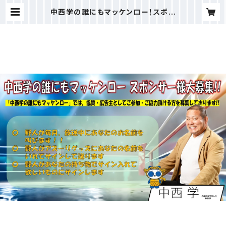
中西学の誰にもマッケンロー！スポン
サー様【マッケンロープラン】 | 鳥越ア
ズーリFM 公式オンラインストア