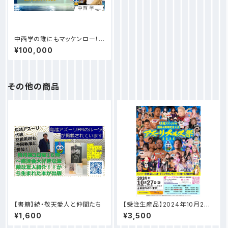
中西学の誰にもマッケンロー！ス
ポンサー様【マッケンロープラ
¥100,000
ン】
その他の商品
【書籍】続・敬天愛人と仲間たち
【受注生産品】2024年10月27
日鳥越アズーリFM開局4周年記
¥1,600
¥3,500
念大会 アズーリプロレス祭DV
D